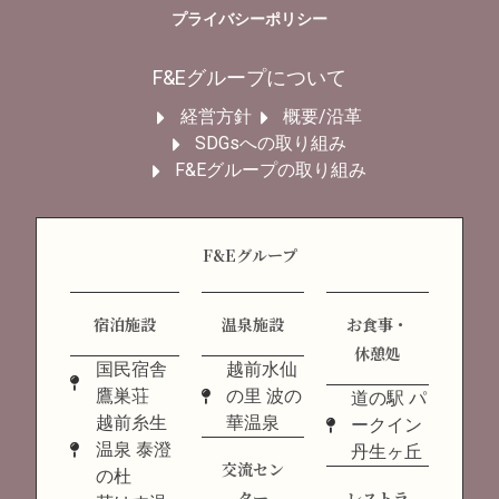
プライバシーポリシー
F&Eグループについて
経営方針
概要/沿革
SDGsへの取り組み
F&Eグループの取り組み
F&Eグループ
宿泊施設
温泉施設
お食事・
休憩処
国民宿舎
越前水仙
鷹巣荘
の里 波の
道の駅 パ
越前糸生
華温泉
ークイン
温泉 泰澄
丹生ヶ丘
交流セン
の杜
ター
レストラ