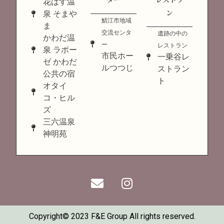
花はす温
ン
泉 そまや
鯖江市地域
ま
交流センタ
遺跡の中の
かわだ温
ー
レストラン
泉 ラポー
市民ホー
一乗谷レ
ゼ かわだ
ルつつじ
ストラン
公共の宿
ト
オタイ
コ・ヒル
ズ
三六温泉
神明苑
Copyright© 2023 F&E Group All rights reserved.