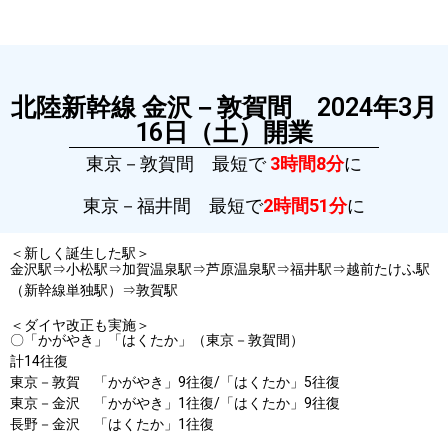
北陸新幹線 金沢－敦賀間 2024年3月
16日（土）開業
東京－敦賀間 最短で
3時間8分
に
東京－福井間 最短で
2時間51分
に
＜新しく誕生した駅＞
金沢駅⇒小松駅⇒加賀温泉駅⇒芦原温泉駅⇒福井駅⇒越前たけふ駅
（新幹線単独駅）⇒敦賀駅
＜ダイヤ改正も実施＞
〇「かがやき」「はくたか」（東京－敦賀間）
計14往復
東京－敦賀 「かがやき」9往復/「はくたか」5往復
東京－金沢 「かがやき」1往復/「はくたか」9往復
長野－金沢 「はくたか」1往復