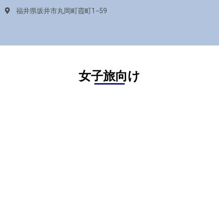
福井県坂井市丸岡町霞町1−59
女子旅向け