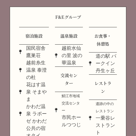
F&Eグループ
宿泊施設
温泉施設
お食事・
休憩処
国民宿舎
越前水仙
鷹巣荘
の里 波の
道の駅 パ
越前糸生
華温泉
ークイン
温泉 泰澄
丹生ヶ丘
交流セン
の杜
ター
レストラ
花はす温
ン
泉 そまや
鯖江市地域
ま
交流センタ
遺跡の中の
かわだ温
ー
レストラン
泉 ラポー
市民ホー
一乗谷レ
ゼ かわだ
ルつつじ
ストラン
公共の宿
ト
オタイ