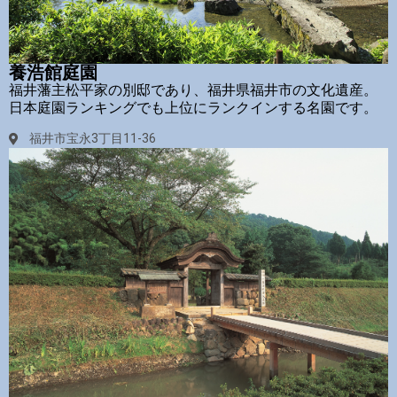
養浩館庭園
福井藩主松平家の別邸であり、福井県福井市の文化遺産。
日本庭園ランキングでも上位にランクインする名園です。
福井市宝永3丁目11-36